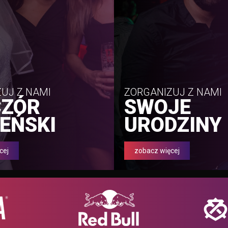
UJ Z NAMI
ZORGANIZUJ Z NAMI
CZÓR
SWOJE
EŃSKI
URODZINY
cej
zobacz więcej