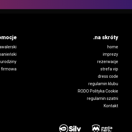
omocje
.na skróty
awalerski
home
panieński
imprezy
urodziny
rezerwacje
 firmowa
strefa vip
dress code
regulamin klubu
RODO Polityka Cookie
regulamin szatni
Kontakt