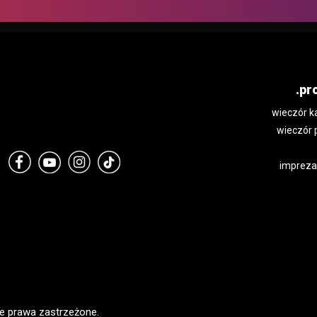
.pr
wieczór k
wieczór 
impreza
e prawa zastrzeżone.