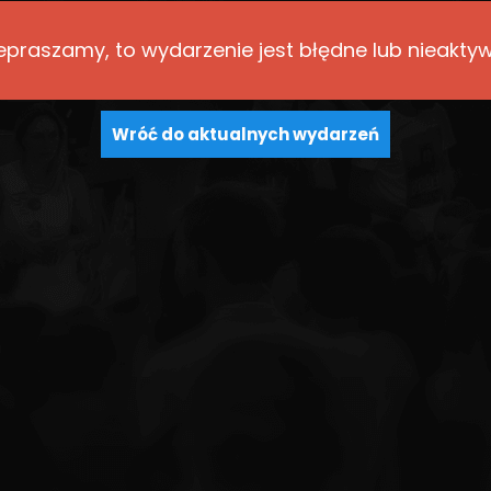
epraszamy, to wydarzenie jest błędne lub nieakty
Wróć do aktualnych wydarzeń