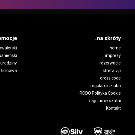
omocje
.na skróty
awalerski
home
panieński
imprezy
urodziny
rezerwacje
 firmowa
strefa vip
dress code
regulamin klubu
RODO Polityka Cookie
regulamin szatni
Kontakt