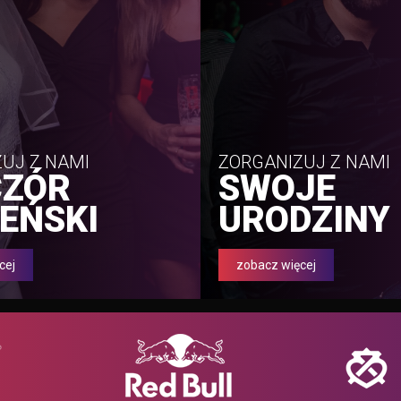
UJ Z NAMI
ZORGANIZUJ Z NAMI
CZÓR
SWOJE
EŃSKI
URODZINY
cej
zobacz więcej