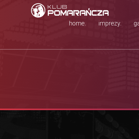
home.
imprezy.
ga