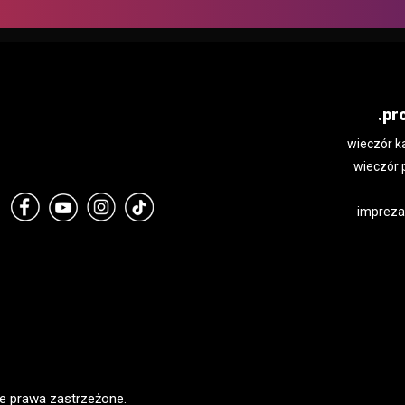
.pr
wieczór k
wieczór 
impreza
e prawa zastrzeżone.