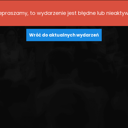
epraszamy, to wydarzenie jest błędne lub nieakty
Wróć do aktualnych wydarzeń