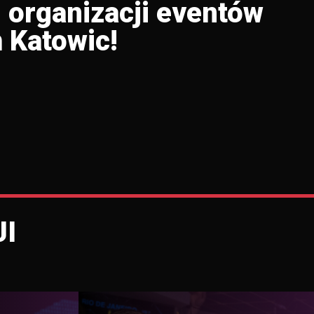
i organizacji eventów
 Katowic!
I