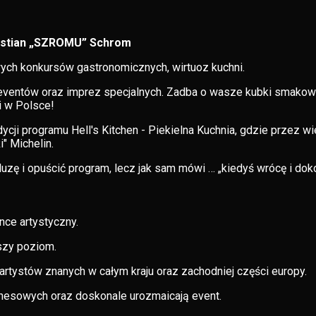
stian „SZROMU” Schrom
owych konkursów gastronomicznych, wirtuoz kuchni.
ventów oraz imprez specjalnych. Zadba o wasze kubki smakowe
 w Polsce!
edycji programu Hell's Kitchen - Piekielna Kuchnia, gdzie przez
" Michelin.
luzę i opuścić program, lecz jak sam mówi … „kiedyś wrócę i do
ce artystyczny.
szy poziom.
 artystów znanych w całym kraju oraz zachodniej części europy.
nesowych oraz doskonale urozmaicają event.