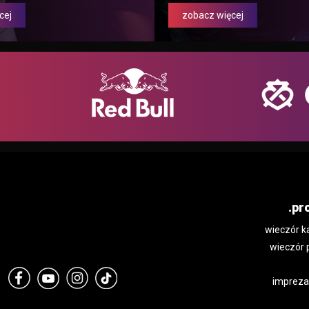
cej
zobacz więcej
.pr
wieczór k
wieczór 
impreza