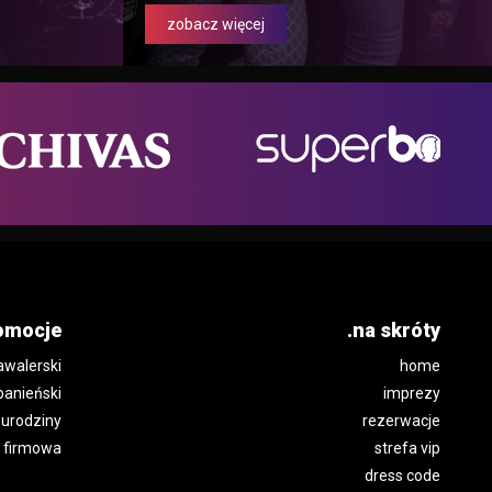
zobacz więcej
omocje
.na skróty
awalerski
home
panieński
imprezy
urodziny
rezerwacje
 firmowa
strefa vip
dress code