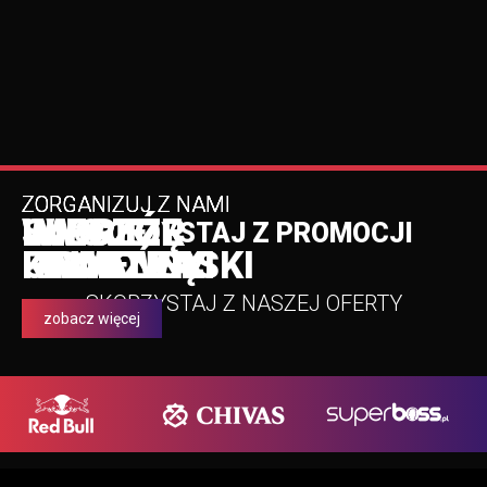
ZORGANIZUJ Z NAMI
ZORGANIZUJ Z NAMI
ZORGANIZUJ Z NAMI
ZORGANIZUJ Z NAMI
WIECZÓR
WIECZÓR
SWOJE
IMPREZĘ
SKORZYSTAJ Z PROMOCJI
KAWALERSKI
PANIEŃSKI
URODZINY
FIRMOWĄ
SKORZYSTAJ Z NASZEJ OFERTY
zobacz więcej
zobacz więcej
zobacz więcej
zobacz więcej