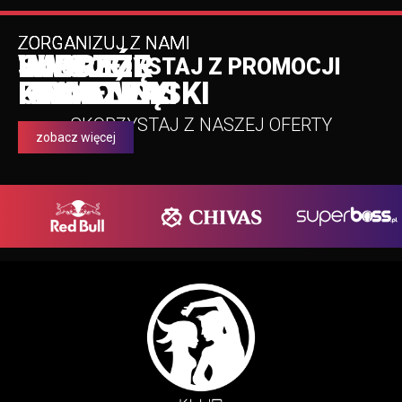
ZORGANIZUJ Z NAMI
ZORGANIZUJ Z NAMI
ZORGANIZUJ Z NAMI
ZORGANIZUJ Z NAMI
WIECZÓR
WIECZÓR
SWOJE
IMPREZĘ
SKORZYSTAJ Z PROMOCJI
KAWALERSKI
PANIEŃSKI
URODZINY
FIRMOWĄ
SKORZYSTAJ Z NASZEJ OFERTY
zobacz więcej
zobacz więcej
zobacz więcej
zobacz więcej