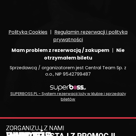
Polityka Cookies
|
Regulamin rezerwacji i polityka
prywatności
Mam problem z rezerwacją / zakupem
|
Nie
otrzymałem biletu
Sprzedawcą / organizatorem jest Central Team Sp. z
o.o., NIP 9542799487
SUPERBOSS.PL - System rezerwacji loży w klubie i sprzedaży
biletów
ZORGANIZUJ Z NAMI
ZORGANIZUJ Z NAMI
ZORGANIZUJ Z NAMI
ZORGANIZUJ Z NAMI